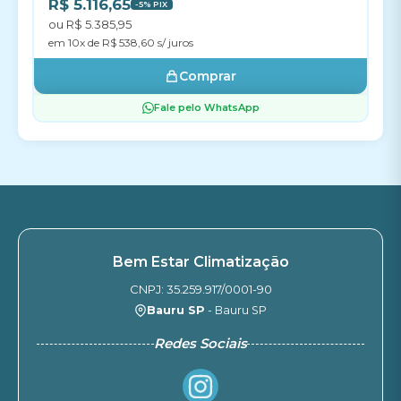
R$ 5.116,65
-5% PIX
ou R$ 5.385,95
em 10x de R$ 538,60 s/ juros
Comprar
Fale pelo WhatsApp
Bem Estar Climatização
CNPJ: 35.259.917/0001-90
Bauru SP
- Bauru SP
Redes Sociais