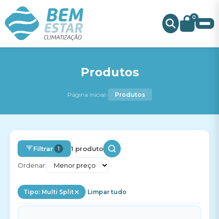
0
Produtos
›
Página Inicial
Produtos
Filtrar
1 produto
1
Ordenar:
Tipo: Multi Split
Limpar tudo